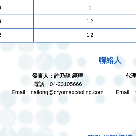
4
1
3
1.2
2
1.2
聯絡人
發言人：許乃龍 經理
代
電話：04-23105666
Email：
nailong@cryomaxcooling.com
Email：