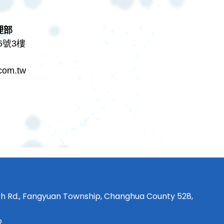
理部
6號3樓
com.tw
th Rd., Fangyuan Township, Changhua County 528,
2