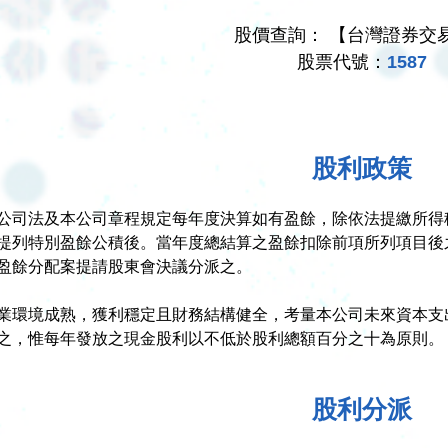
股價查詢：
【台灣證券交
股票代號：
1587
股利政策
公司法及本公司章程規定每年度決算如有盈餘，除依法提繳所得
提列特別盈餘公積後。當年度總結算之盈餘扣除前項所列項目後
盈餘分配案提請股東會決議分派之。
業環境成熟，獲利穩定且財務結構健全，考量本公司未來資本支
之，惟每年發放之現金股利以不低於股利總額百分之十為原則。
股利分派