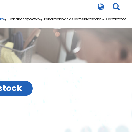
res
Gobierno corporativo
Participación de las partes interesadas
Contáctenos
stock