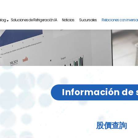
alog
Soluciones de Refrigeración IA
Noticias
Sucursales
Relaciones con inverso
Información de 
股價查詢