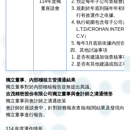
114年度獨
預定每年子公司查核會因
董座談會
規劃於年底到隔年年初執
行有效運作之依據。
執行範圍包含母子公司共計7家（吉茂
L.T.D/CROHAN INTERN
C.V）
每年3月底前依據內控自
四、其他討論事項
是否有建議加強查核事項
是否有其他建議或指正事
獨立董事、內部稽核主管溝通結果
獨立董事對於內部稽核報告並無提出異議。
吉茂精密股份有限公司獨立董事與會計師之溝通情形
獨立董事與會計師之溝通政策
會計師於座談會中，針對財務報表查核/核閱結果及發現向
獨立董事進行報告。
114 年度運作情形