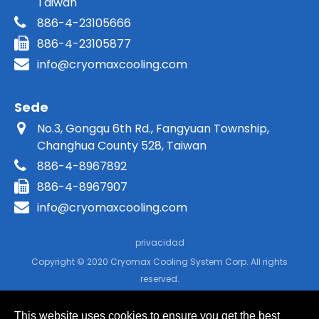
Taiwan
886-4-23105666
886-4-23105877
info@cryomaxcooling.com
Sede
No.3, Gongqu 6th Rd., Fangyuan Township,
Changhua County 528, Taiwan
886-4-8967892
886-4-8967907
info@cryomaxcooling.com
privacidad
Copyright © 2020 Cryomax Cooling System Corp. All rights
reserved.
This website uses cookies to ensure you get the best